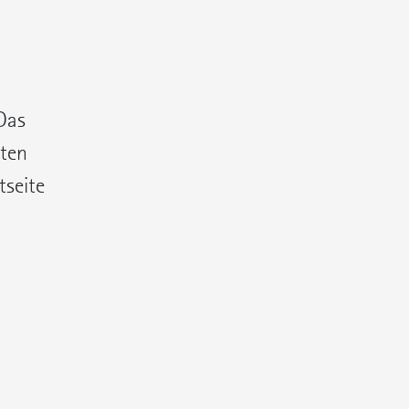
Das
eten
tseite